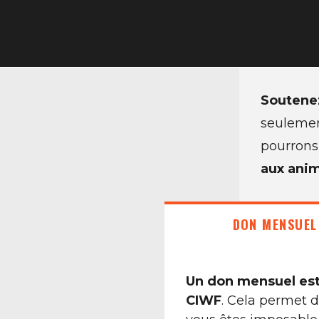
Soutenez
seuleme
pourron
aux ani
DON MENSUEL
Un don mensuel est 
CIWF
. Cela permet d