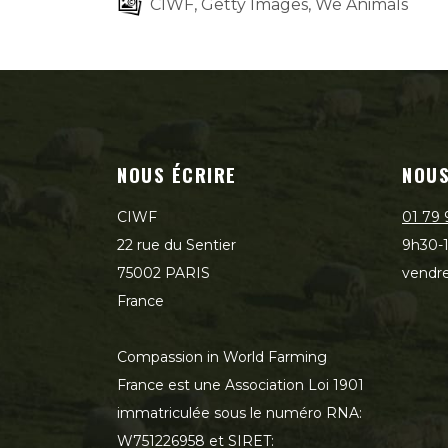
CIWF, Getty Images, We Animals
NOUS ÉCRIRE
NOUS
CIWF
01 79 
22 rue du Sentier
9h30-1
75002 PARIS
vendre
France
Compassion in World Farming
France est une Association Loi 1901
immatriculée sous le numéro RNA:
W751226958 et SIRET: