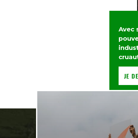
Avec 
pouvez
indust
cruau
JE D