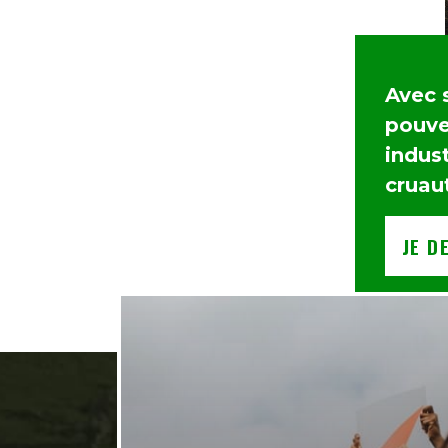
Avec 
pouvez
indust
cruau
JE D