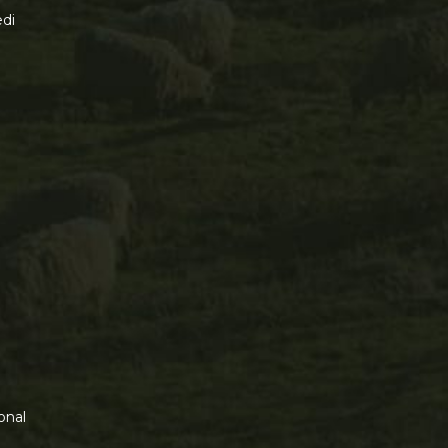
di
onal