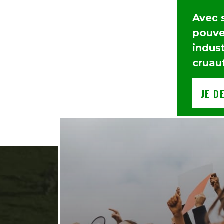
Avec 
pouvez
indust
cruau
JE D