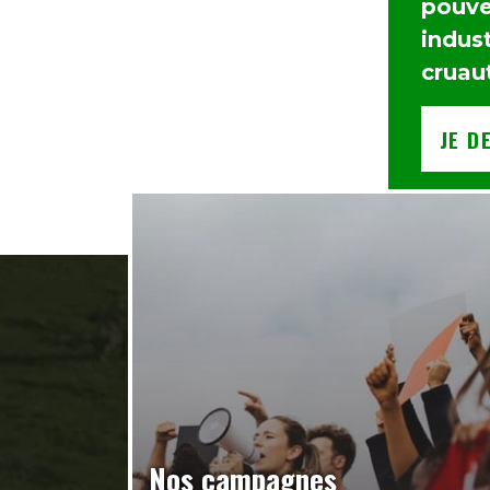
pouvez
indust
cruau
JE D
Nos campagnes