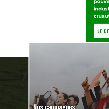
pouvez
indust
cruau
JE D
Nos campagnes