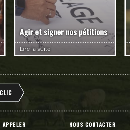
Agir et signer nos pétitions
Lire la suite
 CLIC
 APPELER
NOUS CONTACTER