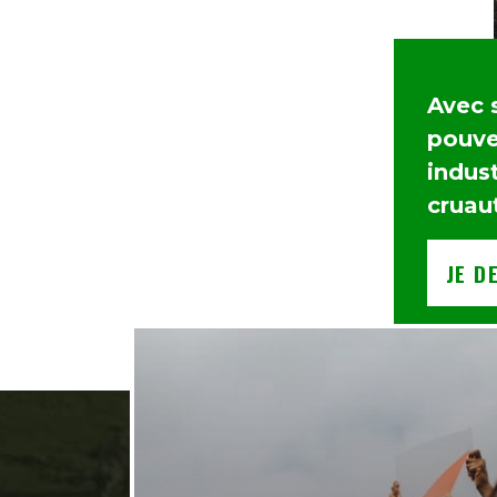
Avec 
pouvez
indust
cruau
JE D