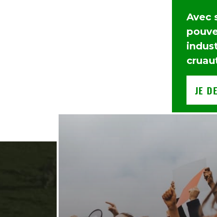
Avec 
pouvez
indust
cruau
JE D