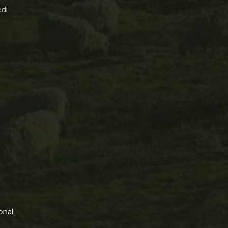
di
onal