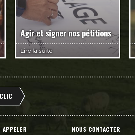
Agir et signer nos pétitions
Lire la suite
 CLIC
 APPELER
NOUS CONTACTER