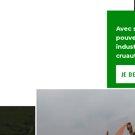
Avec 
pouvez
indust
cruau
JE D