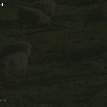
di
onal