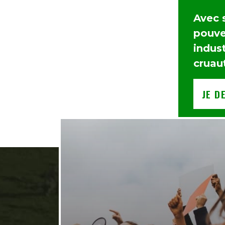
Avec 
pouvez
indust
cruau
JE D