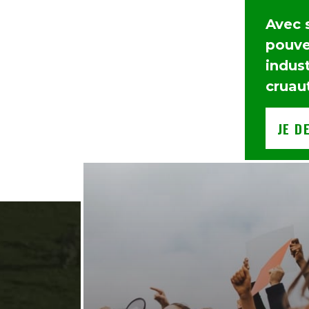
Avec 
pouvez
indust
cruau
JE D