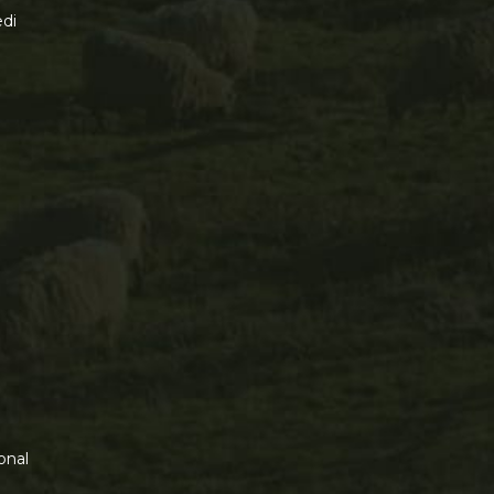
di
onal