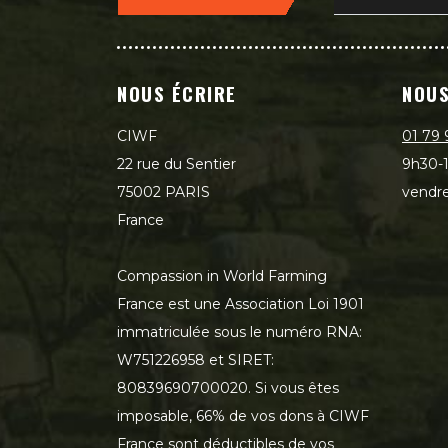
NOUS ÉCRIRE
NOUS
CIWF
01 79 
22 rue du Sentier
9h30-1
75002 PARIS
vendre
France
Compassion in World Farming
France est une Association Loi 1901
immatriculée sous le numéro RNA:
W751226958 et SIRET:
80839690700020. Si vous êtes
imposable, 66% de vos dons à CIWF
France sont déductibles de vos