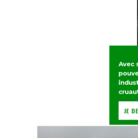
Avec 
pouvez
indust
cruau
JE D