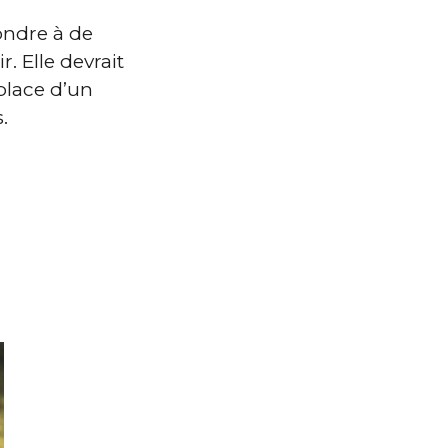
ondre à de
. Elle devrait
place d’un
.