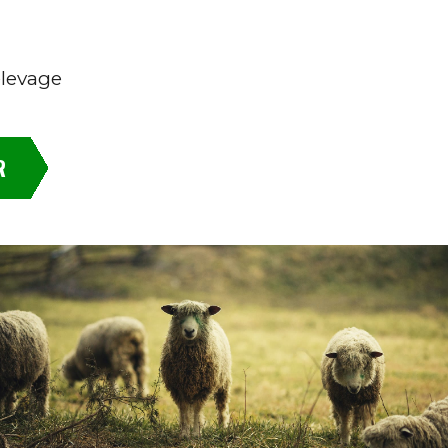
élevage
R