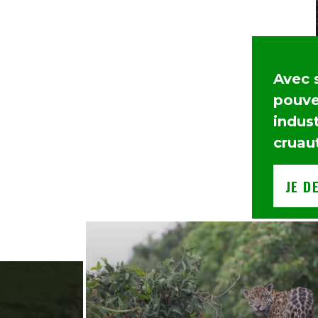
Avec 
pouvez
indust
cruau
JE D