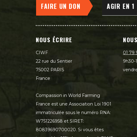
FAIRE UN DON
AGIR EN 1
NOUS ÉCRIRE
NOUS
CIWF
01 79 
22 rue du Sentier
9h30-1
75002 PARIS
vendre
France
Compassion in World Farming
France est une Association Loi 1901
immatriculée sous le numéro RNA:
W751226958 et SIRET:
80839690700020. Si vous êtes