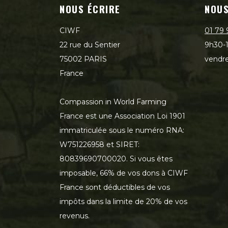
NOUS ÉCRIRE
NOUS
CIWF
01 79 
22 rue du Sentier
9h30-1
75002 PARIS
vendre
France
Compassion in World Farming
France est une Association Loi 1901
immatriculée sous le numéro RNA:
W751226958 et SIRET:
80839690700020. Si vous êtes
imposable, 66% de vos dons à CIWF
France sont déductibles de vos
impôts dans la limite de 20% de vos
revenus.