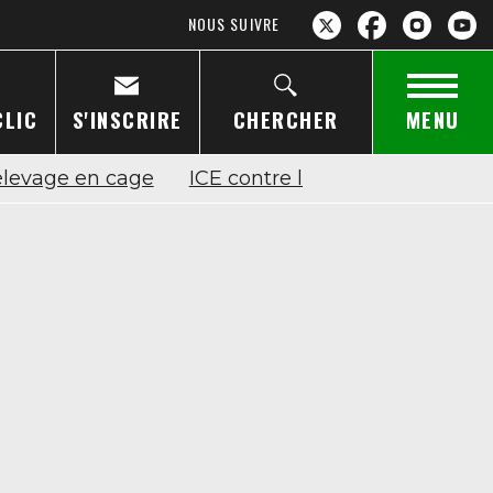
NOUS SUIVRE
CLIC
S'INSCRIRE
CHERCHER
MENU
'élevage en cage
ICE contre les cages
Y voir 