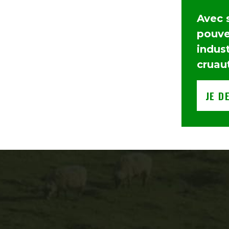
Avec 
pouvez
indust
cruau
JE D