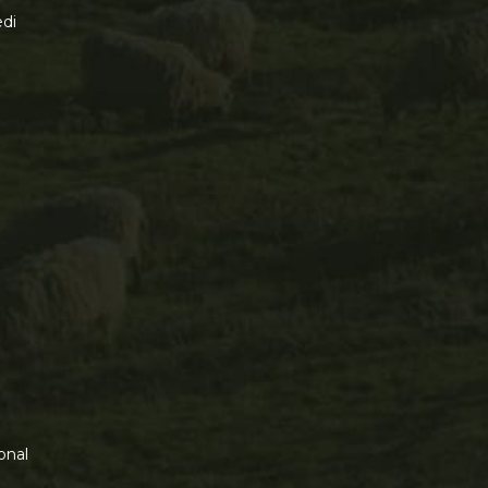
di
onal