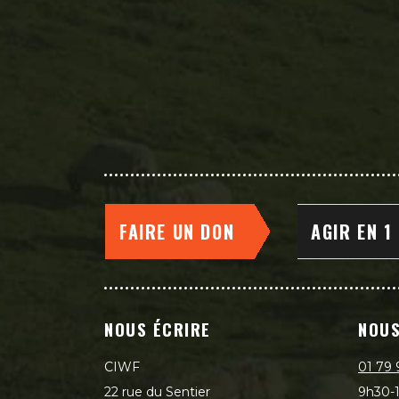
FAIRE UN DON
AGIR EN 1
NOUS ÉCRIRE
NOUS
CIWF
01 79 
22 rue du Sentier
9h30-1