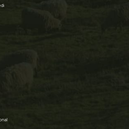
di
onal