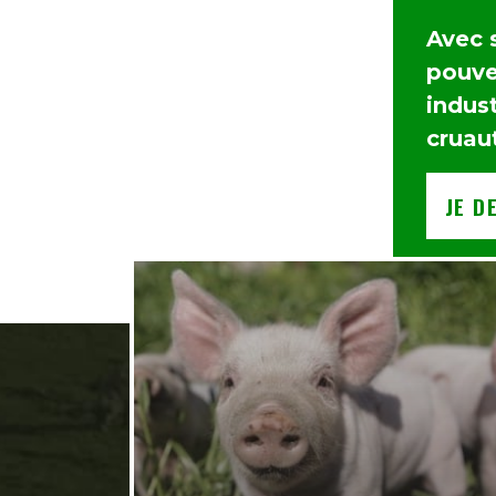
Avec 
pouvez
indust
cruau
JE D