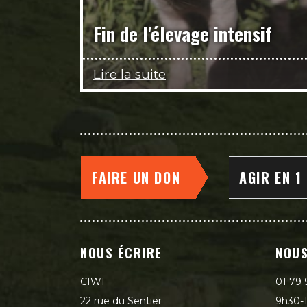
Fin de l'élevage intensif
Lire la suite
FAIRE UN DON
AGIR EN 1
NOUS ÉCRIRE
NOUS
CIWF
01 79 
22 rue du Sentier
9h30-1