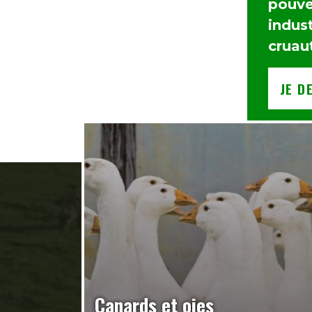
pouvez
indust
cruau
JE D
Canards et oies