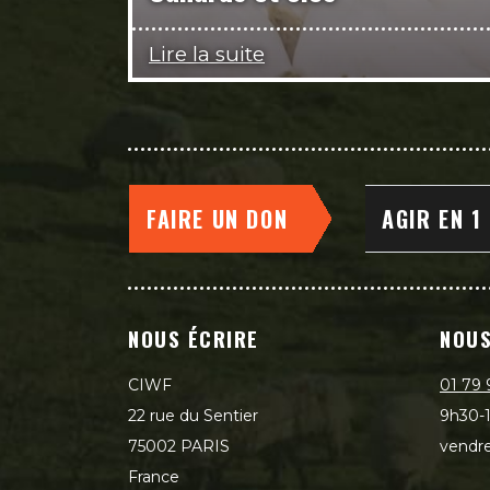
Lire la suite
FAIRE UN DON
AGIR EN 1
NOUS ÉCRIRE
NOUS
CIWF
01 79 
22 rue du Sentier
9h30-1
75002 PARIS
vendre
France