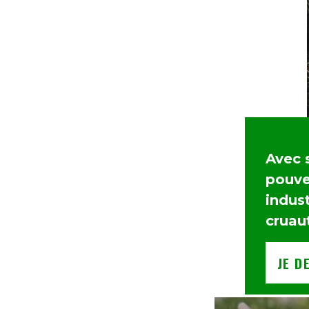
Avec 
pouvez
indust
cruau
JE D