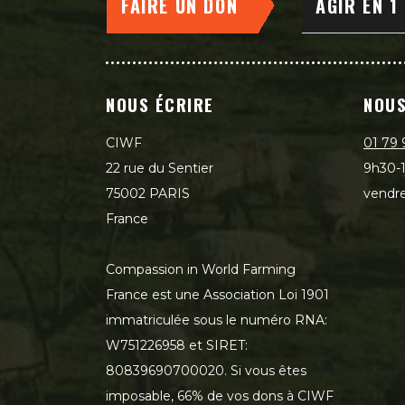
FAIRE UN DON
AGIR EN 1
NOUS ÉCRIRE
NOUS
CIWF
01 79 
22 rue du Sentier
9h30-1
75002 PARIS
vendre
France
Compassion in World Farming
France est une Association Loi 1901
immatriculée sous le numéro RNA:
W751226958 et SIRET:
80839690700020. Si vous êtes
imposable, 66% de vos dons à CIWF