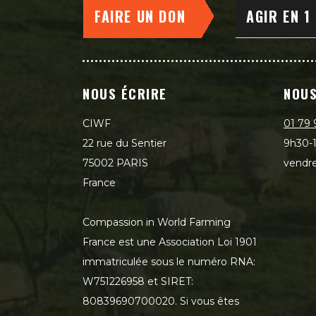
FAIRE UN DON
AGIR EN 1
NOUS ÉCRIRE
NOUS
CIWF
01 79 
22 rue du Sentier
9h30-1
75002 PARIS
vendre
France
Compassion in World Farming
France est une Association Loi 1901
immatriculée sous le numéro RNA:
W751226958 et SIRET:
80839690700020. Si vous êtes