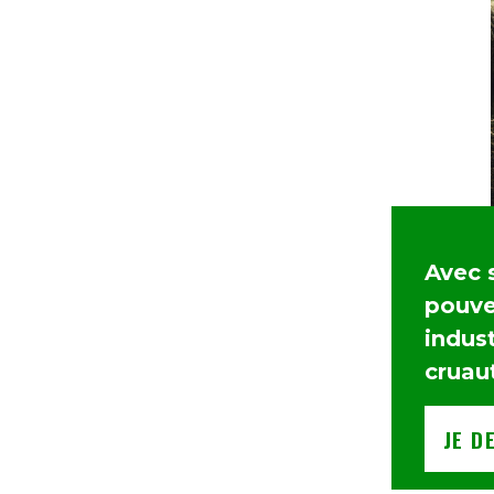
Avec 
pouvez
indust
cruau
JE D