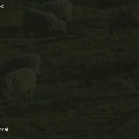
di
onal