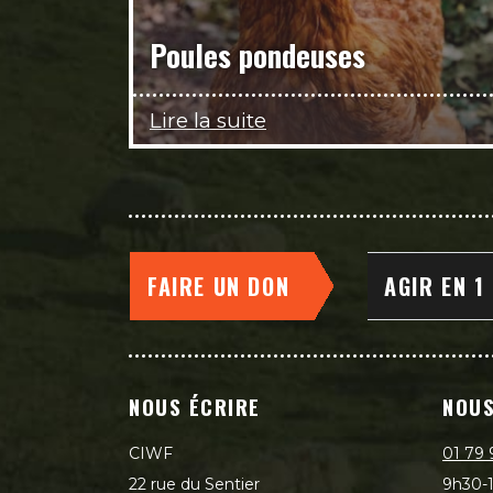
Poules pondeuses
Lire la suite
FAIRE UN DON
AGIR EN 1
NOUS ÉCRIRE
NOUS
CIWF
01 79 
22 rue du Sentier
9h30-1