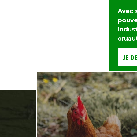
Avec 
pouvez
indust
cruau
JE D