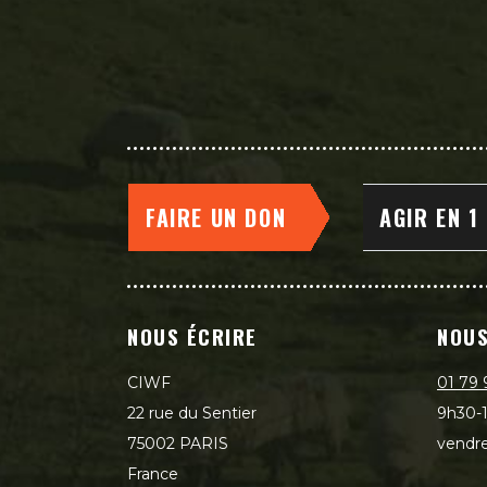
FAIRE UN DON
AGIR EN 1
NOUS ÉCRIRE
NOUS
CIWF
01 79 
22 rue du Sentier
9h30-1
75002 PARIS
vendre
France