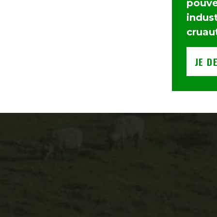
pouvez
indust
cruau
JE D