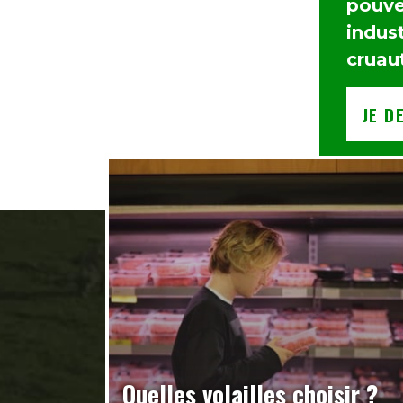
pouvez
indust
cruau
JE D
Quelles volailles choisir ?