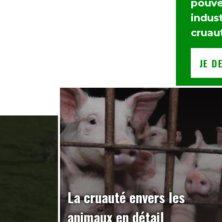
pouvez
indust
cruau
JE D
La cruauté envers les
animaux en détail