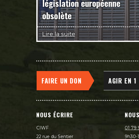
législation européenne
obsolète
Lire la suite
FAIRE UN DON
AGIR EN 1
NOUS ÉCRIRE
NOUS
CIWF
01 79 
22 rue du Sentier
9h30-1