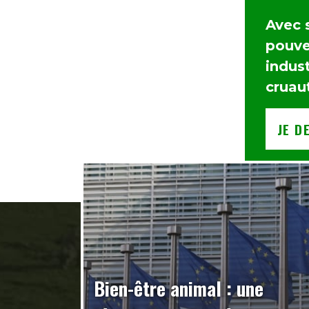
Avec 
pouvez
indust
cruau
JE D
Bien-être animal : une