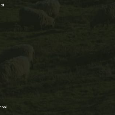
di
onal