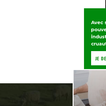
Avec 
pouvez
indust
cruau
JE D