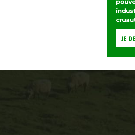
pouvez
indust
cruau
JE D