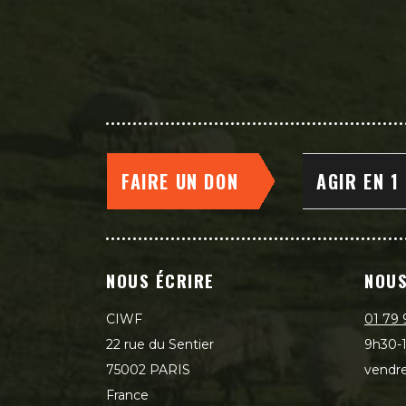
FAIRE UN DON
AGIR EN 1
NOUS ÉCRIRE
NOUS
CIWF
01 79 
22 rue du Sentier
9h30-1
75002 PARIS
vendre
France