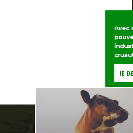
Avec 
pouvez
indust
cruau
JE D