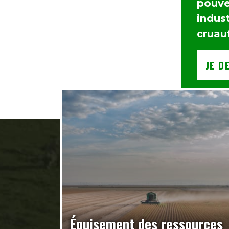
pouvez
indust
cruau
JE D
Épuisement des ressources