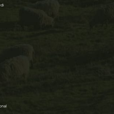
di
onal