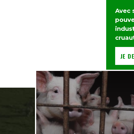
Avec 
pouvez
indust
cruau
JE D