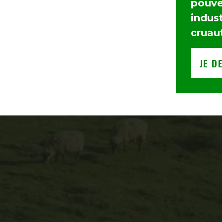
pouvez
indust
cruau
JE D