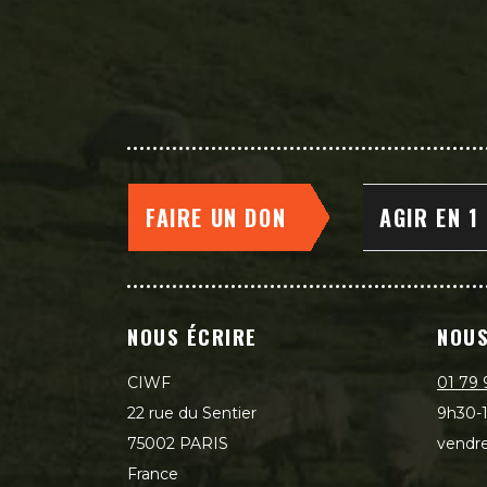
FAIRE UN DON
AGIR EN 1
NOUS ÉCRIRE
NOUS
CIWF
01 79 
22 rue du Sentier
9h30-1
75002 PARIS
vendre
France