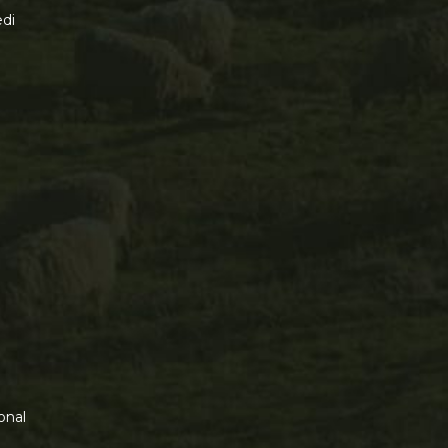
di
onal