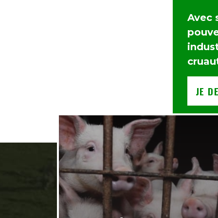
Avec 
pouvez
indust
cruau
JE D