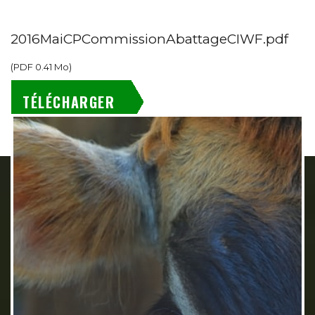
2016MaiCPCommissionAbattageCIWF.pdf
(
PDF
0.41 Mo
)
TÉLÉCHARGER