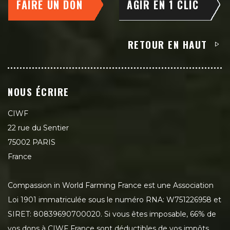
FAIRE UN DON
AGIR EN 1 CLIC
RETOUR EN HAUT
NOUS ÉCRIRE
CIWF
22 rue du Sentier
75002 PARIS
France
Compassion in World Farming France est une Association
Loi 1901 immatriculée sous le numéro RNA: W751226958 et
SIRET: 80839690700020. Si vous êtes imposable, 66% de
vos dons à CIWF France sont déductibles de vos impôts