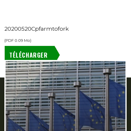
20200520Cpfarmtofork
(
PDF
0.09 Mo
)
TÉLÉCHARGER