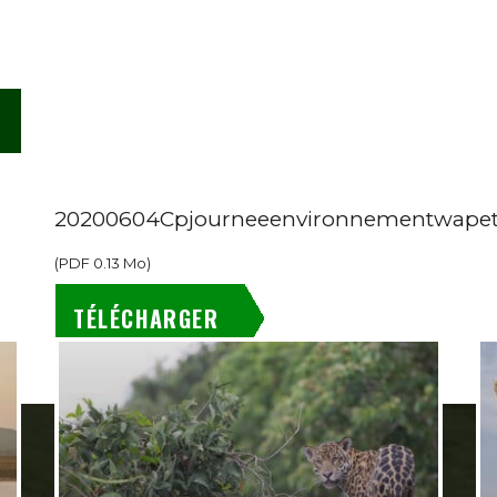
20200604Cpjourneeenvironnementwapet
(
PDF
0.13 Mo
)
TÉLÉCHARGER