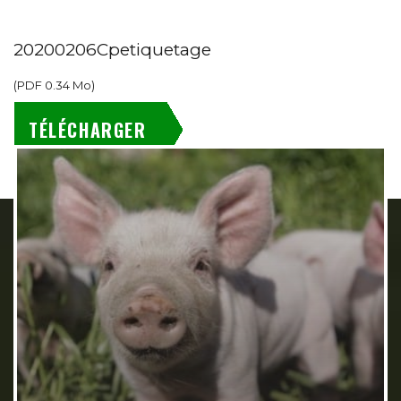
20200206Cpetiquetage
(
PDF
0.34 Mo
)
TÉLÉCHARGER