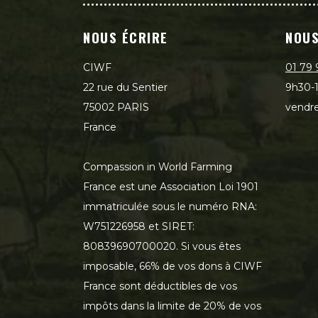
NOUS ÉCRIRE
NOUS
CIWF
01 79 
22 rue du Sentier
9h30-1
75002 PARIS
vendre
France
Compassion in World Farming
France est une Association Loi 1901
immatriculée sous le numéro RNA:
W751226958 et SIRET:
80839690700020. Si vous êtes
imposable, 66% de vos dons à CIWF
France sont déductibles de vos
impôts dans la limite de 20% de vos