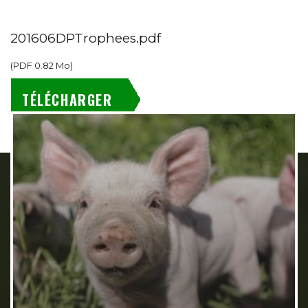
201606DPTrophees.pdf
(
PDF
0.82 Mo
)
TÉLÉCHARGER