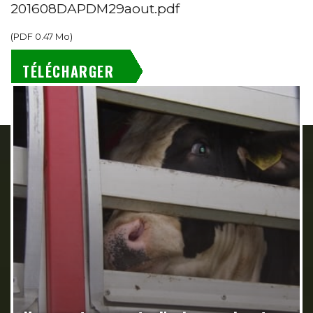
201608DAPDM29aout.pdf
(
PDF
0.47 Mo
)
TÉLÉCHARGER