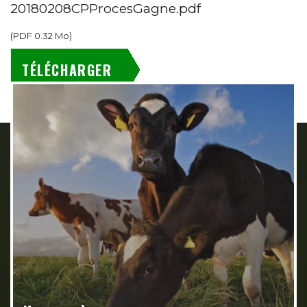
20180208CPProcesGagne.pdf
(
PDF
0.32 Mo
)
TÉLÉCHARGER