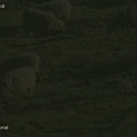
di
onal