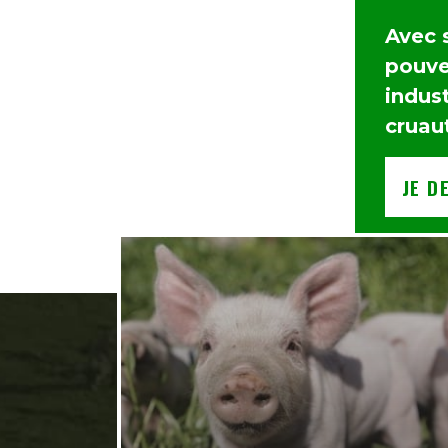
Avec 
pouvez
indust
cruau
JE D