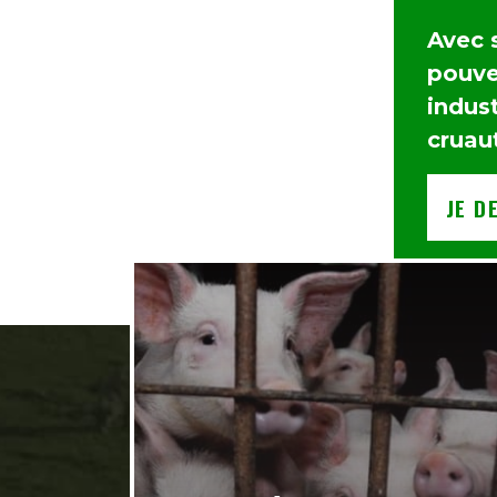
Avec 
pouvez
indust
cruau
JE D