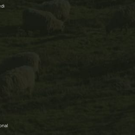
di
onal