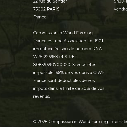
22 rue du Sentier
9h30-1
75002 PARIS
vendre
France
Compassion in World Farming
France est une Association Loi 1901
immatriculée sous le numéro RNA:
W751226958 et SIRET:
80839690700020. Si vous êtes
imposable, 66% de vos dons à CIWF
France sont déductibles de vos
impôts dans la limite de 20% de vos
revenus.
©
2026
Compassion in World Farming Internati