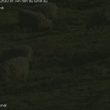
2h30 et 14h-18h du lundi au
di
onal