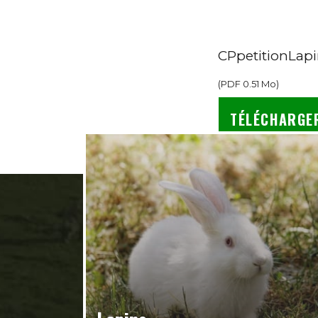
CPpetitionLap
(
PDF
0.51 Mo
)
TÉLÉCHARGE