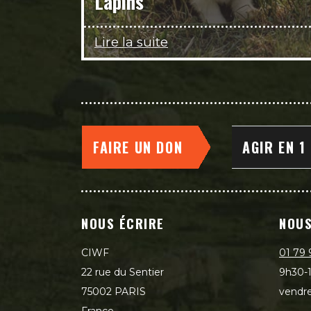
Lapins
Lire la suite
FAIRE UN DON
AGIR EN 1
NOUS ÉCRIRE
NOUS
CIWF
01 79 
22 rue du Sentier
9h30-1
75002 PARIS
vendre
France