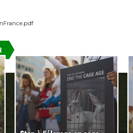
inFrance.pdf
R