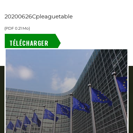
20200626Cpleaguetable
(
PDF
0.21 Mo
)
TÉLÉCHARGER