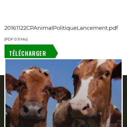
20161122CPAnimalPolitiqueLancement.pdf
(
PDF
0.11 Mo
)
TÉLÉCHARGER