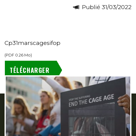
Publié 31/03/2022
Cp31marscagesifop
(
PDF
0.26 Mo
)
TÉLÉCHARGER